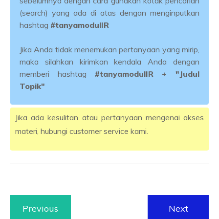
sebelumnya dengan cara gunakan kotak pencarian
(search) yang ada di atas dengan menginputkan
hashtag
#tanyamodulIR
Jika Anda tidak menemukan pertanyaan yang mirip,
maka silahkan kirimkan kendala Anda dengan
memberi hashtag
#tanyamodulIR + "Judul
Topik"
Jika ada kesulitan atau pertanyaan mengenai akses
materi, hubungi customer service kami.
Previous
Next